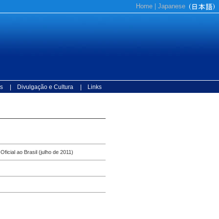
Home
|
Japanese
s
| Divulgação e Cultura
| Links
cial ao Brasil (julho de 2011)