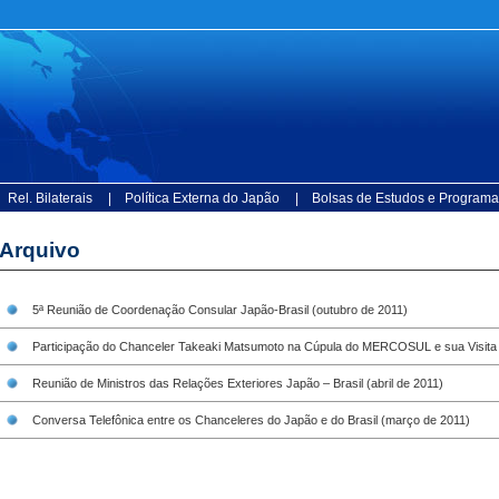
 Rel. Bilaterais
| Política Externa do Japão
| Bolsas de Estudos e Programa
Arquivo
5ª Reunião de Coordenação Consular Japão-Brasil (outubro de 2011)
Participação do Chanceler Takeaki Matsumoto na Cúpula do MERCOSUL e sua Visita Ofi
Reunião de Ministros das Relações Exteriores Japão – Brasil (abril de 2011)
Conversa Telefônica entre os Chanceleres do Japão e do Brasil (março de 2011)