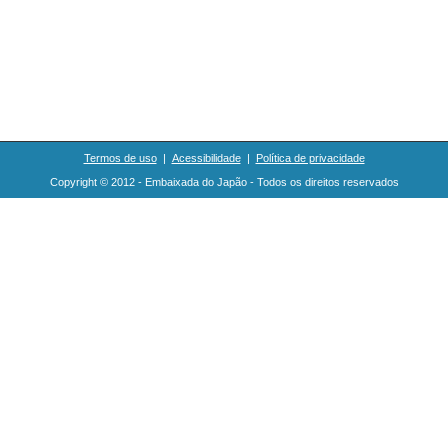
Termos de uso
|
Acessibilidade
|
Política de privacidade
Copyright © 2012 - Embaixada do Japão - Todos os direitos reservados