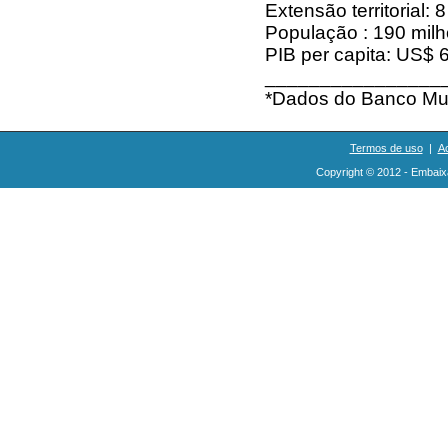
Extensão territorial:
População : 190 milh
PIB per capita: US$ 
________________
*Dados do Banco Mun
Termos de uso
|
Ac
Copyright © 2012 - Embaix