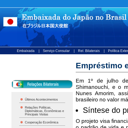
Embaixada
| Serviço Consular
| Rel. Bilaterais
| Política Ext
Empréstimo e
Em 1º de julho de
Shimanouchi, e o mi
Nunes Amorim, assi
brasileiro no valor m
Últimos Acontecimentos
Relações Políticas,
Síntese do p
Diplomáticas, Econômicas e
Principais Visitas
O projeto visa finan
Cooperação Econômica
o padrão de vida e 