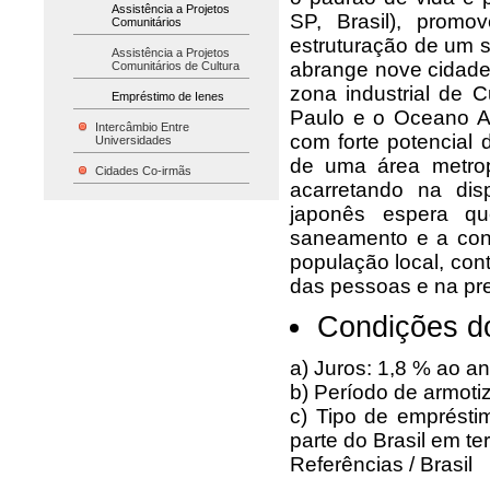
Assistência a Projetos
SP, Brasil), prom
Comunitários
estruturação de um s
Assistência a Projetos
abrange nove cidades
Comunitários de Cultura
zona industrial de 
Empréstimo de Ienes
Paulo e o Oceano At
Intercâmbio Entre
com forte potencial 
Universidades
de uma área metrop
Cidades Co-irmãs
acarretando na di
japonês espera qu
saneamento e a con
população local, con
das pessoas e na pr
Condições d
a) Juros: 1,8 % ao a
b) Período de armoti
c) Tipo de empréstim
parte do Brasil em t
Referências / Brasil