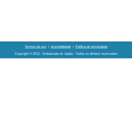
Termos de uso
|
Acessibilidade
|
Política de privacidade
Copyright © 2012 - Embaixada do Japão - Todos os direitos reservados