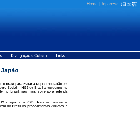
Home
|
Japanese
s
| Divulgação e Cultura
| Links
o Japão
e o Brasil para Evitar a Dupla Tributação em
uro Social – INSS do Brasil a residentes no
e no Brasil, não mais sofrerão a referida
012 a agosto de 2013. Para os descontos
eral do Brasil os procedimentos corretos a