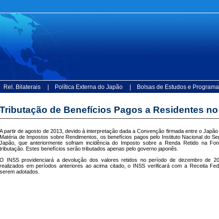
 Rel. Bilaterais
| Política Externa do Japão
| Bolsas de Estudos e Programa
Tributação de Benefícios Pagos a Residentes n
A partir de agosto de 2013, devido à interpretação dada a Convenção firmada entre o Japão 
Matéria de Impostos sobre Rendimentos, os benefícios pagos pelo Instituto Nacional do Seg
Japão, que anteriormente sofriam incidência do Imposto sobre a Renda Retido na Font
tributação. Estes benefícios serão tributados apenas pelo governo japonês.
O INSS providenciará a devolução dos valores retidos no período de dezembro de 2
realizados em períodos anteriores ao acima citado, o INSS verificará com a Receita Fed
serem adotados.