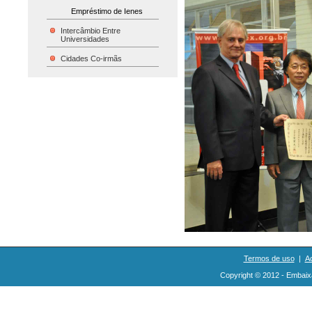
Empréstimo de Ienes
Intercâmbio Entre
Universidades
Cidades Co-irmãs
Termos de uso
|
Ac
Copyright © 2012 - Embaix