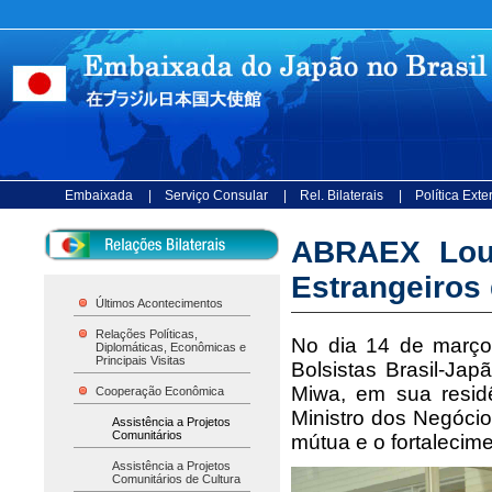
Embaixada
| Serviço Consular
| Rel. Bilaterais
| Política Ext
ABRAEX Louv
Estrangeiros
Últimos Acontecimentos
Relações Políticas,
No dia 14 de março
Diplomáticas, Econômicas e
Principais Visitas
Bolsistas Brasil-Ja
Miwa, em sua resid
Cooperação Econômica
Ministro dos Negóci
Assistência a Projetos
Comunitários
mútua e o fortalecime
Assistência a Projetos
Comunitários de Cultura