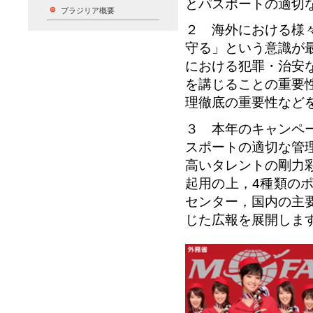
とパスポートの適切
ブラジリア概要
２ 海外における様
守る」という意識が
における犯罪・治安
を講じることの重要
理徹底の重要性など
３ 本年のキャンペ
スポートの適切な管
高いタレントの剛力
起用の上，4種類の
センター，国内の主
じた広報を展開しま