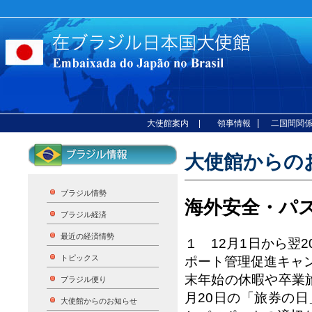
|
大使館案内
| 領事情報
二国間関
大使館からのお
ブラジル情勢
海外安全・パ
ブラジル経済
最近の経済情勢
１ 12月1日から翌
トピックス
ポート管理促進キャ
末年始の休暇や卒業
ブラジル便り
月20日の「旅券の
大使館からのお知らせ