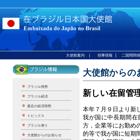
|
大使館案内
| 領事情報
二国間関
大使館からのお
ブラジル情勢
新しい在留管
ブラジル経済
最近の経済情勢
本年７月９日より新
トピックス
我が国に中長期間在
方，企業等にお勤め
ブラジル便り
的等で我が国に短期
大使館からのお知らせ