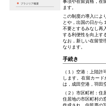
事項や在留資格，在
ブラジリア概要
ます。
この制度の導入によ
とや，出国の日から
不要とするみなし再
する利便性を向上す
なお，新しい在留管
なります。
手続き
（１）空港：上陸許
します。在留カード
は，成田空港，羽田
（２）市区町村：住
住居地の市区町村の
作成され、住民票の