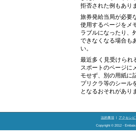
拒否された例もあり
旅券発給当局が必要
使用するページをメ
ラブルになったり、
できなくなる場合も
い。
最近多く見受けられ
スポートのページに
モせず、別の用紙に
プリクラ等のシール
となるおそれがあり
法的事項
|
アクセシビ
Copyright © 2012 - Embaix