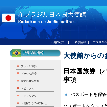
|
大使館案内
| 領事情報
二国間関
大使館からのお
ブラジル情勢
日本国旅券（
ブラジル経済
事項
最近の経済情勢
トピックス
パスポートを保管
ブラジル便り
大使館からのお知らせ
パスポートをタンス