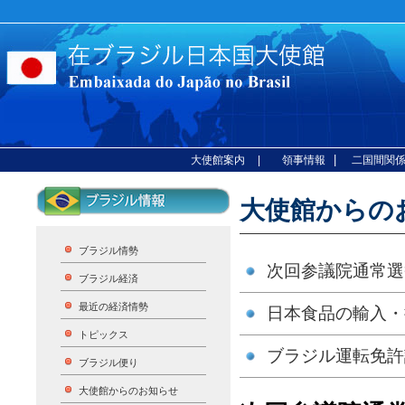
|
大使館案内
| 領事情報
二国間関
大使館からのお
ブラジル情勢
次回参議院通常選
ブラジル経済
最近の経済情勢
日本食品の輸入・
トピックス
ブラジル運転免許
ブラジル便り
大使館からのお知らせ