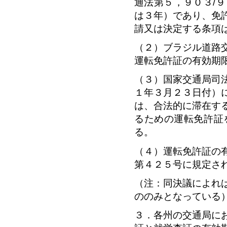
通法第５，９０３/
は３年）であり、免
請又は決定する条項
（２）ブラジル道路
運転免許証の有効期
（３）国家交通局司
１年３月２３日付）
は、合法的に滞在す
るための運転免許証
る。
（４）運転免許証の
第４２５号に規定さ
（注：同決議によれ
ののみとなっている
３．各州の交通局に