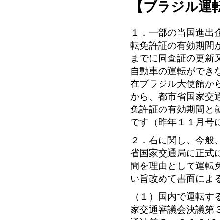
【ブラジル運
１．一部の当国進出
転免許証の有効期間
までに同査証の更新
自動車の運転ができ
在ブラジル大使館か
から、都市省国家交
免許証の有効期間と
です（昨年１１月号
２．右に関し、今般
省国家交通局に正式
間を理由として運転
い旨改めて書面によ
（１）国内で運転す
家交通審議会決議第