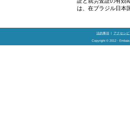
証と就労査証の有効
は、在ブラジル日本
法的事項
|
アクセシビ
Copyright © 2012 - Embaix