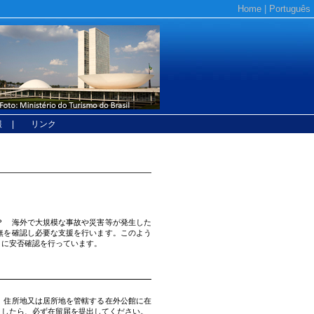
Home
|
Português
報
| リンク
？ 海外で大規模な事故や災害等が発生した
無を確認し必要な支援を行います。このよう
とに安否確認を行っています。
、住所地又は居所地を管轄する在外公館に在
ましたら、必ず在留届を提出してください。