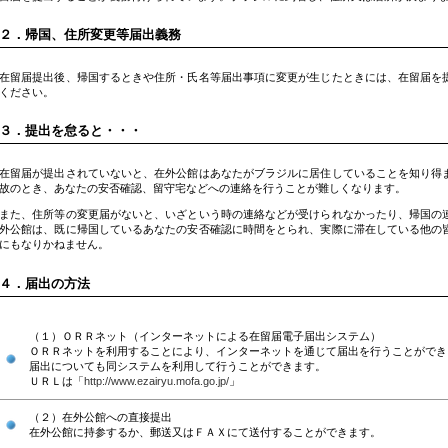
２．帰国、住所変更等届出義務
在留届提出後、帰国するときや住所・氏名等届出事項に変更が生じたときには、在留届を
ください。
３．提出を怠ると・・・
在留届が提出されていないと、在外公館はあなたがブラジルに居住していることを知り得
故のとき、あなたの安否確認、留守宅などへの連絡を行うことが難しくなります。
また、住所等の変更届がないと、いざという時の連絡などが受けられなかったり、帰国の
外公館は、既に帰国しているあなたの安否確認に時間をとられ、実際に滞在している他の
にもなりかねません。
４．届出の方法
（１）ＯＲＲネット（インターネットによる在留届電子届出システム）
ＯＲＲネットを利用することにより、インターネットを通じて届出を行うことができ
届出についても同システムを利用して行うことができます。
ＵＲＬは「
http://www.ezairyu.mofa.go.jp/
」
（２）在外公館への直接提出
在外公館に持参するか、郵送又はＦＡＸにて送付することができます。