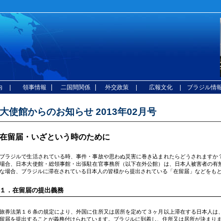
|
|
内
| 領事情報
二国間関係
外交政策
| 広報文化
| ブラジル情
大使館からのお知らせ 2013年02月号
在留届・いざという時のために
ブラジルで生活されている時、事件・事故や思わぬ災害に巻き込まれたらどうされますか
場合、日本大使館・総領事館・出張駐在官事務所（以下在外公館）は、日本人被害者の有
な場合、ブラジルに滞在されている日本人の皆様から提出されている「在留届」などをも
１．在留届の提出義務
旅券法第１６条の規定により、外国に住所又は居所を定めて３ヶ月以上滞在する日本人は
留届を提出することが義務付けられています。ブラジルに到着し、住所又は居所が決まり