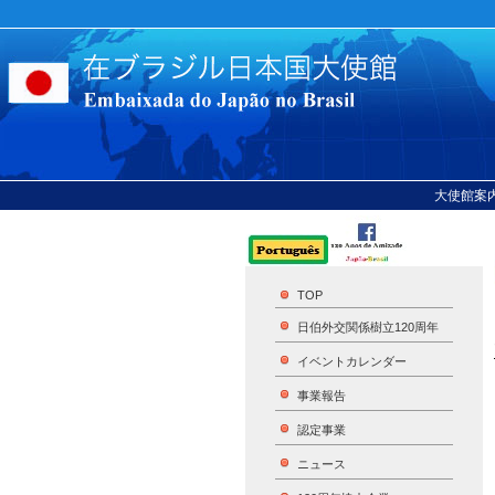
大使館案
TOP
日伯外交関係樹立120周年
イベントカレンダー
事業報告
認定事業
ニュース