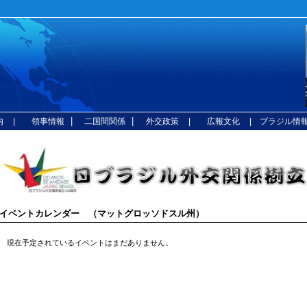
|
|
内
| 領事情報
二国間関係
外交政策
| 広報文化
| ブラジル情
イベントカレンダー （マットグロッソドスル州）
現在予定されているイベントはまだありません。