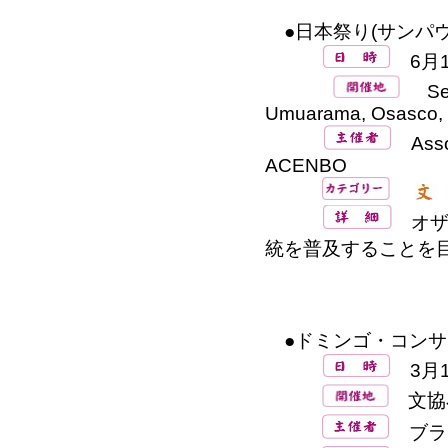
●日本祭り(サンパウ
6月13
Sede
Umuarama, Osasco,
Associ
ACENBO
オザ
統を普及することを
●ドミンゴ・コンサー
3月15
文協
ブラ