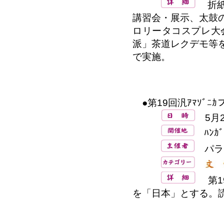
折紙
講習会・展示、太鼓
ロリータコスプレ大
派」茶道レクデモ等
で実施。
●第19回汎ｱﾏｿﾞﾆ
5月2
ﾊﾝｶﾞ
パラ
第19
を「日本」とする。