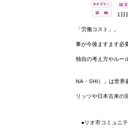
1日
企業に最
「労働コスト」。
それを最大
事が今後ますます必
その有益な
独自の考え方やルー
２日目：「
日本の「
NA・SHI）」は世
その「おも
リッツや日本古来の
●リオ市コミュニティ施設