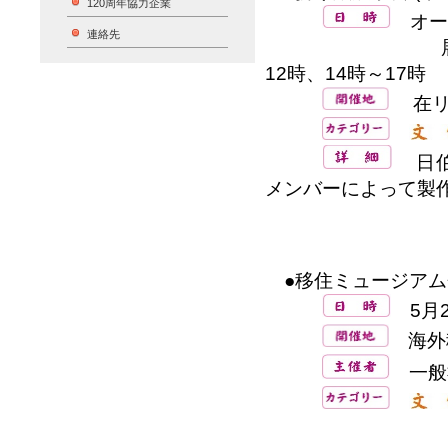
120周年協力企業
オー
連絡先
展示会 5月7
12時、14時～17時
在リ
日伯
メンバーによって製
●移住ミュージアム
5月22
海外
一般