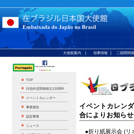
|
大使館案内
| 領事情報
二国間関
TOP
日伯外交関係樹立120周年
イベントカレンダー
イベントカレンダ
事業報告
合によりお知らせ
認定事業
ニュース
●折り紙展示会 (リ