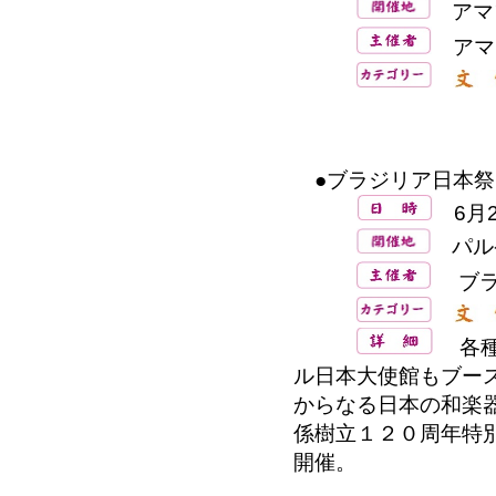
アマ
アマ
●ブラジリア日本祭
6月20
パルケ
ブラ
各種
ル日本大使館もブー
からなる日本の和楽
係樹立１２０周年特
開催。