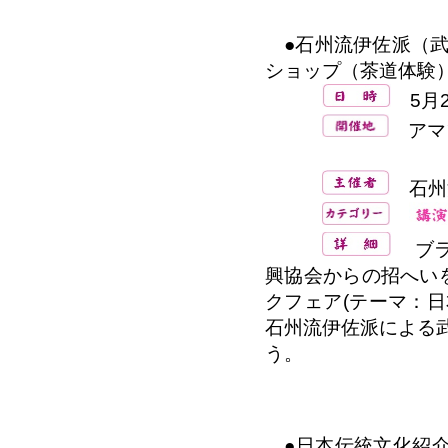
●石州流伊佐派（武
ショップ（茶道体験）
5月27
アマゾ
トメアス文化
石州
ブラ
興協会からの招へいを
クフェア(テーマ：
石州流伊佐派による
う。
●日本伝統文化紹介