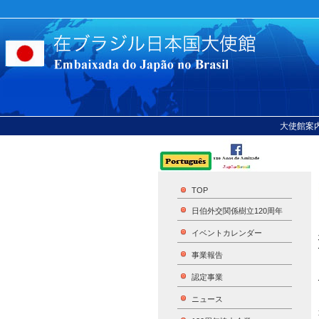
大使館案
TOP
日伯外交関係樹立120周年
イベントカレンダー
事業報告
認定事業
ニュース