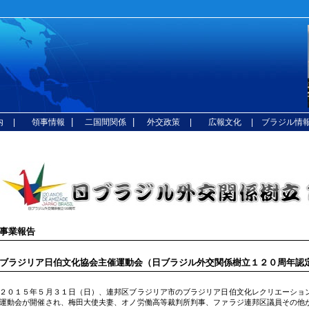
|
|
内
| 領事情報
二国間関係
外交政策
| 広報文化
| ブラジル情
事業報告
ブラジリア日伯文化協会主催運動会（日ブラジル外交関係樹立１２０周年認定
２０１５年５月３１日（日）、連邦区ブラジリア市のブラジリア日伯文化レクリエーショ
運動会が開催され、梅田大使夫妻、オノ労働高等裁判所判事、ファラジ連邦区議員その他