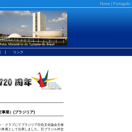
Home
|
Português
報
| リンク
事業）(ブラジリア)
ン・クラブにてブラジリア日伯文化協会主催
が来賓として出席しました。日ブラジル外交