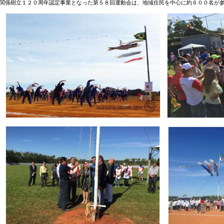
関係樹立１２０周年認定事業となった第５８回運動会は、地域住民を中心に約６００名が