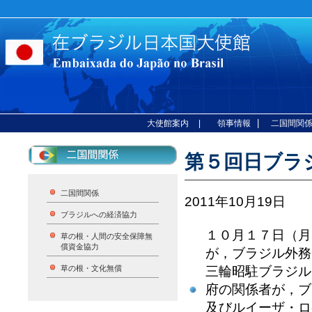
|
大使館案内
| 領事情報
二国間関
第５回日ブラ
二国間関係
2011年10月19日
ブラジルへの経済協力
１０月１７日（月
草の根・人間の安全保障無
償資金協力
が，ブラジル外務
三輪昭駐ブラジル
草の根・文化無償
府の関係者が，ブ
及びルイーザ・ロ