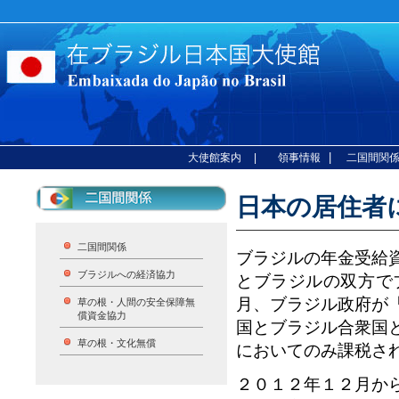
|
大使館案内
| 領事情報
二国間関
日本の居住者
二国間関係
ブラジルの年金受給
ブラジルへの経済協力
とブラジルの双方で
月、ブラジル政府が
草の根・人間の安全保障無
償資金協力
国とブラジル合衆国
草の根・文化無償
においてのみ課税さ
２０１２年１２月か