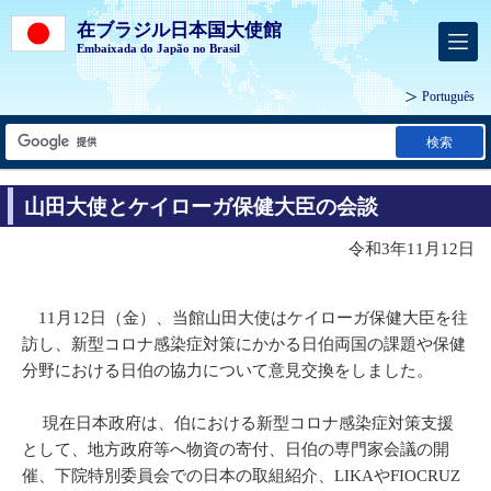
在ブラジル日本国大使館
Embaixada do Japão no Brasil
Português
検索
山田大使とケイローガ保健大臣の会談
令和3年11月12日
11月12日（金）、当館山田大使はケイローガ保健大臣を往
訪し、新型コロナ感染症対策にかかる日伯両国の課題や保健
分野における日伯の協力について意見交換をしました。
現在日本政府は、伯における新型コロナ感染症対策支援
として、地方政府等へ物資の寄付、日伯の専門家会議の開
催、下院特別委員会での日本の取組紹介、LIKAやFIOCRUZ