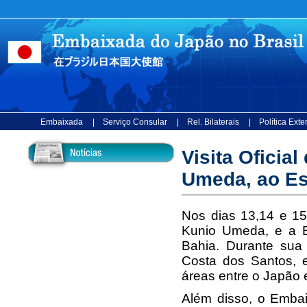
Embaixada
| Serviço Consular
| Rel. Bilaterais
| Política Ext
Visita Oficia
Umeda, ao Es
Nos dias 13,14 e 15
Kunio Umeda, e a Em
Bahia. Durante sua
Costa dos Santos, e
áreas entre o Japão 
Além disso, o Embai