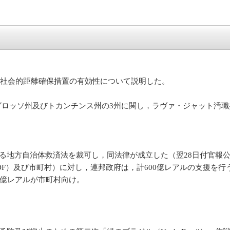
，社会的距離確保措置の有効性について説明した。
グロッソ州及びトカンチンス州の3州に関し，ラヴァ・ジャット汚職捜査
る地方自治体救済法を裁可し，同法律が成立した（翌28日付官報
F）及び市町村）に対し，連邦政府は，計600億レアルの支援を行
0億レアルが市町村向け。