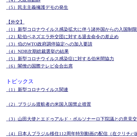
（4）大統領動静
（5）民主主義擁護デモの発生
【外交】
（1）新型コロナウイルス感染拡大に伴う諸外国からの入国制限
（2）駐伯ベネズエラ外交団に対する退去命令の差止め
（3）伯のWTO政府調停協定への加入要請
（4）NDB次期総裁選挙の結果
（5）新型コロナウイルス感染症に対する伯米間協力
（6）閣僚の国際テレビ会合出席
トピックス
（1）新型コロナウイルス関連
（2）ブラジル渡航者の米国入国禁止措置
（3）山田大使とエドゥアルド・ボルソナーロ下院議との意見
（4）日本人ブラジル移住112周年特別動画の配信（在クリチバ