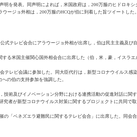
明を発表。同声明によれば，米国政府は，200万服のヒドロキシ
ラウージョ外相は，200万服のHCQが伯に到着した旨ツイートした
非公式テレビ会合にアラウージョ外相が出席し，伯は民主主義及び
に関する米国主催関心国外相会合に出席した（伯，米，豪，イスラエ
健総会テレビ会議に参加した。同大臣代行は，新型コロナウイルス感
力への伯の支持参加を強調した。
学，技術及びイノベーション分野における連携活動の促進対話に関
の研究者が新型コロナウイルス対策に関するプロジェクトに共同で取
催の「ベネズエラ避難民に関するテレビ会合」に出席した。同会合に