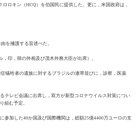
クロロキン（HCQ）を伯国民に提供した。更に，米国政府は，
。
自由を擁護する旨述べた。
ル，印，韓の外相及び茂木外務大臣が出席）。
染症犠牲者の遺族に対するブラジルの連帯並びに，診察，医薬
するテレビ会議に出席し，双方が新型コロナウイルス対策につい
り組む予定。
参加した40か国及び国際機関は，総額25億4400万ユーロの支