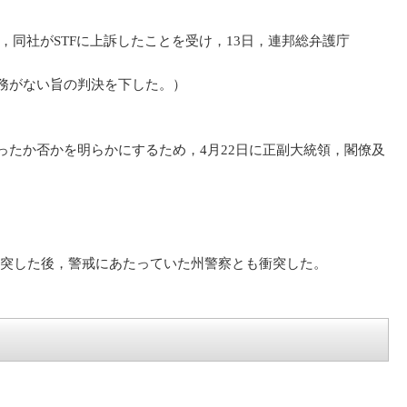
社がSTFに上訴したことを受け，13日，連邦総弁護庁
義務がない旨の判決を下した。）
ったか否かを明らかにするため，4月22日に正副大統領，閣僚及
突した後，警戒にあたっていた州警察とも衝突した。