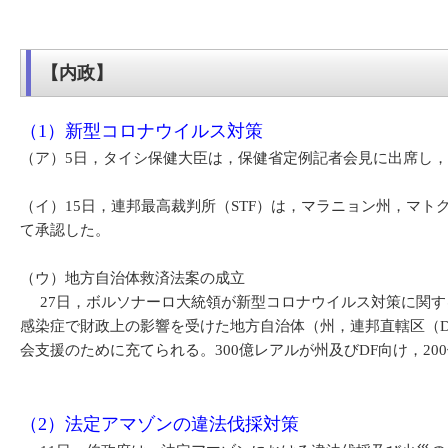
【内政】
（1）新型コロナウイルス対策
（ア）5日，タイシ保健大臣は，保健省定例記者会見に出席し
（イ）15日，連邦最高裁判所（STF）は，マラニョン州，マト
て承認した。
（ウ）地方自治体救済法案の成立
27日，ボルソナーロ大統領が新型コロナウイルス対策に関す
感染症で財政上の影響を受けた地方自治体（州，連邦直轄区（D
会支援のために充てられる。300億レアルが州及びDF向け，20
（2）法定アマゾンの違法伐採対策