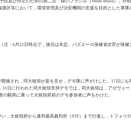
び抑止のための第二次「緑のブラジル（Verde Brasil）」作
護区等において，環境管理及び治安機関の支援を目的とした軍隊の
（注：6月22日時点で，後任は未定。パズエーロ保健省次官が保健
開催され，同大統領が姿を見せ，デモ隊に声がけした。17日にも
，31日に行われた同大統領支持デモでは，同大統領は，アゼヴェ
警察の騎馬に乗って大統領府前のデモ参加者に声をかけた。
，大統領府から連邦最高裁判所（STF）まで行進し，トフォリST