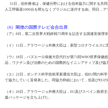
31日，伯外務省は，保健分野における伯米協力に関する共同声
人工呼吸器1000台を間もなくブラジルに送付する由。同日，ア
（6）閣僚の国際テレビ会合出席
（ア）8日，第二次世界大戦終戦75周年を記念する国連安保理
（イ）11日，アラウージョ外務大臣は，新型コロナウイルス
（ウ）18日，パズエーロ保健大臣代行が第73回WHO世界保
品，ワクチン及び治療のための国際的なイニシアティブ及び協
（エ）22日，ポンテス科学技術革新通信大臣は，伯EU間の科
て協力していく旨発表した。同協力枠組において，伯及びEU
（オ）26日，アラウージョ外務大臣は，EU及びスペイン政府主
援パッケージを立ち上げた。