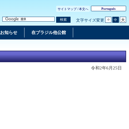
Português
サイトマップ /
本文へ
大
検索
中
文字サイズ変更
小
お知らせ
在ブラジル他公館
令和2年6月25日