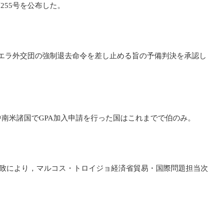
55号を公布した。
エラ外交団の強制退去命令を差し止める旨の予備判決を承認し
南米諸国でGPA加入申請を行った国はこれまでで伯のみ。
会一致により，マルコス・トロイジョ経済省貿易・国際問題担当次