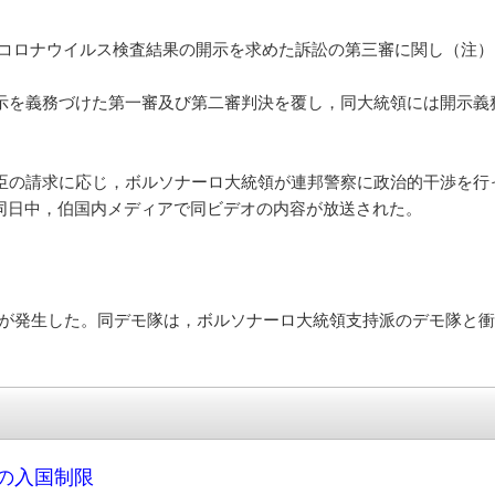
ロナウイルス検査結果の開示を求めた訴訟の第三審に関し（注），同
開示を義務づけた第一審及び第二審判決を覆し，同大統領には開示
臣の請求に応じ，ボルソナーロ大統領が連邦警察に政治的干渉を行
同日中，伯国内メディアで同ビデオの内容が放送された。
が発生した。同デモ隊は，ボルソナーロ大統領支持派のデモ隊と衝
の入国制限