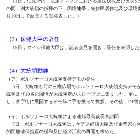
11日，伯政府は，法定アマゾンにおける違法伐採及び火災の予防及
の間，副大統領の指揮の下，国境地帯，先住民居住地及び環境保
月10日まで延長する旨発表した。）
（3）保健大臣の辞任
15日，タイシ保健大臣は，記者会見を開き，辞任を表明した
（4）大統領動静
（ア）ボルソナーロ大統領支持デモの発生
3日，大統領府前の三権広場でボルソナーロ大統領支持デモが
統領及び10名の閣僚が大統領府のスロープ上に集まった。更に
し，官庁街に展開するデモ隊に手を振って挨拶。その後，DF
（イ）ボルソナーロ大統領による連邦最高裁長官訪問
7日，ボルソナーロ大統領は，ゲデス経済大臣及び企業家を伴い
的距離確保措置の緩和及び経済活動の再開を求めた。