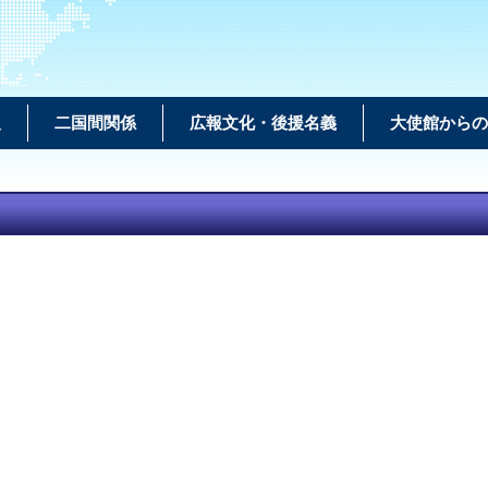
報
二国間関係
広報文化・後援名義
大使館からの