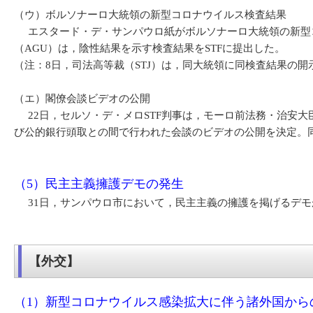
（ウ）ボルソナーロ大統領の新型コロナウイルス検査結果
エスタード・デ・サンパウロ紙がボルソナーロ大統領の新型コ
（AGU）は，陰性結果を示す検査結果をSTFに提出した。
（注：8日，司法高等裁（STJ）は，同大統領に同検査結果の
（エ）閣僚会談ビデオの公開
22日，セルソ・デ・メロSTF判事は，モーロ前法務・治安大
び公的銀行頭取との間で行われた会談のビデオの公開を決定。
（5）民主主義擁護デモの発生
31日，サンパウロ市において，民主主義の擁護を掲げるデモ
【外交】
（1）新型コロナウイルス感染拡大に伴う諸外国から