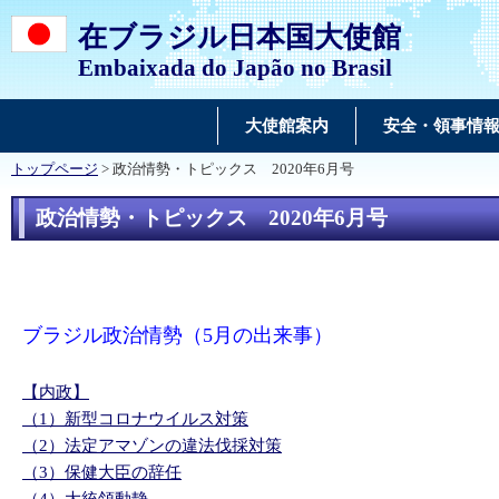
在ブラジル日本国大使館
Embaixada do Japão no Brasil
大使館案内
安全・領事情
トップページ
> 政治情勢・トピックス 2020年6月号
政治情勢・トピックス 2020年6月号
ブラジル政治情勢（5月の出来事）
【内政】
（1）新型コロナウイルス対策
（2）法定アマゾンの違法伐採対策
（3）保健大臣の辞任