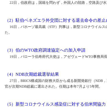
22日，伯政府は，国籍を問わず，外国人の陸路，空路及び水運
（2）駐伯ベネズエラ外交団に対する退去命令の差止
16日，バホーゾ最高裁（STF）判事は，新型コロナウイル
た。
（3）伯のWTO政府調達協定への加入申請
19日，パローラ伯寿府代大使は，アゼヴェードWTO事務局長
（4）NDB次期総裁選挙結果
27日，BRICS構成国の財務大臣から成る新開発銀行（NDB
官が次期NDB総裁に選出された。任期は本年7月より5年間。
（5）新型コロナウイルス感染症に対する伯米間協力