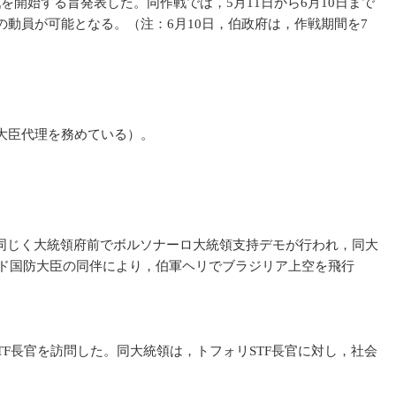
戦を開始する旨発表した。同作戦では，5月11日から6月10日まで
動員が可能となる。（注：6月10日，伯政府は，作戦期間を7
大臣代理を務めている）。
同じく大統領府前でボルソナーロ大統領支持デモが行われ，同大
ード国防大臣の同伴により，伯軍ヘリでブラジリア上空を飛行
F長官を訪問した。同大統領は，トフォリSTF長官に対し，社会