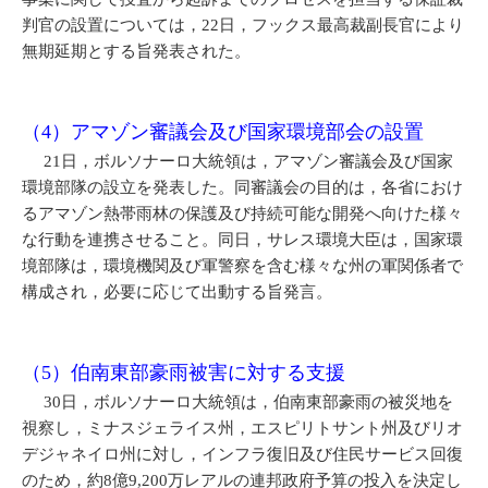
判官の設置については，22日，フックス最高裁副長官により
無期延期とする旨発表された。
（4）アマゾン審議会及び国家環境部会の設置
21日，ボルソナーロ大統領は，アマゾン審議会及び国家
環境部隊の設立を発表した。同審議会の目的は，各省におけ
るアマゾン熱帯雨林の保護及び持続可能な開発へ向けた様々
な行動を連携させること。同日，サレス環境大臣は，国家環
境部隊は，環境機関及び軍警察を含む様々な州の軍関係者で
構成され，必要に応じて出動する旨発言。
（5）伯南東部豪雨被害に対する支援
30日，ボルソナーロ大統領は，伯南東部豪雨の被災地を
視察し，ミナスジェライス州，エスピリトサント州及びリオ
デジャネイロ州に対し，インフラ復旧及び住民サービス回復
のため，約8億9,200万レアルの連邦政府予算の投入を決定し