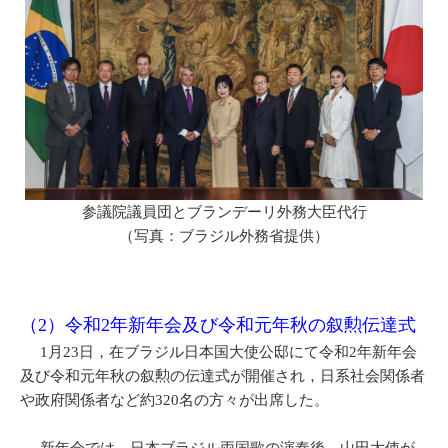
参議院議員団とブランデーリ外務大臣代行
（写真：ブラジル外務省提供）
（2）令和2年新年会及び令和元年秋の叙勲伝達式
1月23日，在ブラジル日本国大使公邸にて令和2年新年会
及び令和元年秋の叙勲の伝達式が開催され，日系社会関係者
や政府関係者など約320名の方々が出席した。