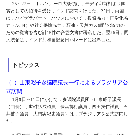
25～27日，ボルソナーロ大統領は，モディ印首相より国
賓としての招待を受け，インド訪問を行った。25日，両国
は，ハイデラバード・ハウスにおいて，投資協力・円滑化協
定（ACFI）や社会保障協定，石油・天然ガス部門の協力の
ための覚書を含む計15件の合意文書に署名した。翌26日，同
大統領は，インド共和国記念日パレードに出席した。
トピックス
（1）山東昭子参議院議長一行によるブラジリア公
式訪問
1月9日～11日にかけて，参議院議員団（山東昭子議長
（団長），世耕弘成議員，長浜博行議員，西田実仁議員，石
井苗子議員，大門実紀史議員）は，ブラジリアを公式訪問し
た。