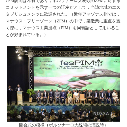
ZFM訪問は希有であり，ボルソナーロ大統領のZFMに対する
コミットメントを示す一つの証左だとして，当該地域のエス
タブリシュメンツに歓迎された。（近年アマゾナス州では，
マナウス・フリーゾーン（ZFM）の中で，製造業に重点を置
く際に，マナウス工業拠点（PIM）を同義語として用いるこ
とが好まれている。）
開会式の模様（ボルソナーロ大統領の演説時）