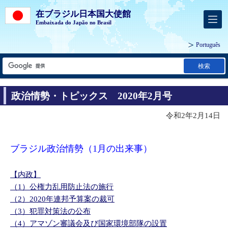
在ブラジル日本国大使館
Embaixada do Japão no Brasil
Português
検索
政治情勢・トピックス 2020年2月号
令和2年2月14日
ブラジル政治情勢（1月の出来事）
【内政】
（1）公権力乱用防止法の施行
（2）2020年連邦予算案の裁可
（3）犯罪対策法の公布
（4）アマゾン審議会及び国家環境部隊の設置