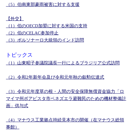
（5）伯南東部豪雨被害に対する支援
【外交】
（1）伯のOECD加盟に対する米国の支持
（2）伯のCELAC参加停止
（3）ボルソナーロ大統領のインド訪問
トピックス
（1）山東昭子参議院議長一行によるブラジリア公式訪問
（2）令和2年新年会及び令和元年秋の叙勲伝達式
（3）令和元年度草の根・人間の安全保障無償資金協力「ロ
マイマ州ボアビスタ市ベネズエラ避難民のための機材整備計
画」供与式
（4）マナウス工業拠点持続見本市の開催（在マナウス総領
事館）