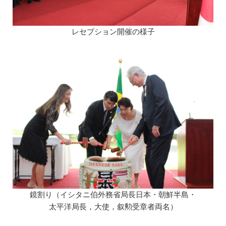
レセプション開催の様子
鏡割り（イシタニ伯外務省局長日本・朝鮮半島・
太平洋局長，大使，叙勲受章者両名）