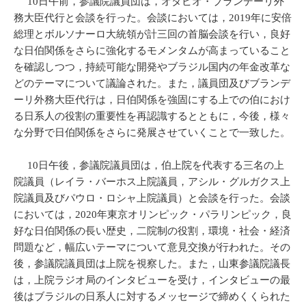
10日午前，参議院議員団は，オタビオ・ブランデーリ外
務大臣代行と会談を行った。会談においては，2019年に安倍
総理とボルソナーロ大統領が計三回の首脳会談を行い，良好
な日伯関係をさらに強化するモメンタムが高まっていること
を確認しつつ，持続可能な開発やブラジル国内の年金改革な
どのテーマについて議論された。また，議員団及びブランデ
ーリ外務大臣代行は，日伯関係を強固にする上での伯におけ
る日系人の役割の重要性を再認識するとともに，今後，様々
な分野で日伯関係をさらに発展させていくことで一致した。
10日午後，参議院議員団は，伯上院を代表する三名の上
院議員（レイラ・バーホス上院議員，アシル・グルガクス上
院議員及びパウロ・ロシャ上院議員）と会談を行った。会談
においては，2020年東京オリンピック・パラリンピック，良
好な日伯関係の長い歴史，二院制の役割，環境・社会・経済
問題など，幅広いテーマについて意見交換が行われた。その
後，参議院議員団は上院を視察した。また，山東参議院議長
は，上院ラジオ局のインタビューを受け，インタビューの最
後はブラジルの日系人に対するメッセージで締めくくられた