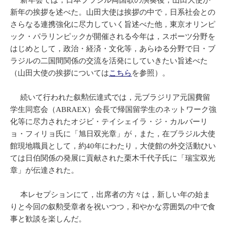
新年会では，日本ブラジル両国歌の演奏後，山田大使が
新年の挨拶を述べた。山田大使は挨拶の中で，日系社会との
さらなる連携強化に尽力していく旨述べた他，東京オリンピ
ック・パラリンピックが開催される今年は，スポーツ分野を
はじめとして，政治・経済・文化等，あらゆる分野で日・ブ
ラジルの二国間関係の交流を活発にしていきたい旨述べた
（山田大使の挨拶については
こちら
を参照）。
続いて行われた叙勲伝達式では，元ブラジリア元国費留
学生同窓会（ABRAEX）会長で帰国留学生のネットワーク強
化等に尽力されたオジビ・テイシェイラ・ジ・カルバーリ
ョ・フィリョ氏に「旭日双光章」が，また，在ブラジル大使
館現地職員として，約40年にわたり，大使館の外交活動ひい
ては日伯関係の発展に貢献された栗木千代子氏に「瑞宝双光
章」が伝達された。
本レセプションにて，出席者の方々は，新しい年の始ま
りと今回の叙勲受章者を祝いつつ，和やかな雰囲気の中で食
事と歓談を楽しんだ。