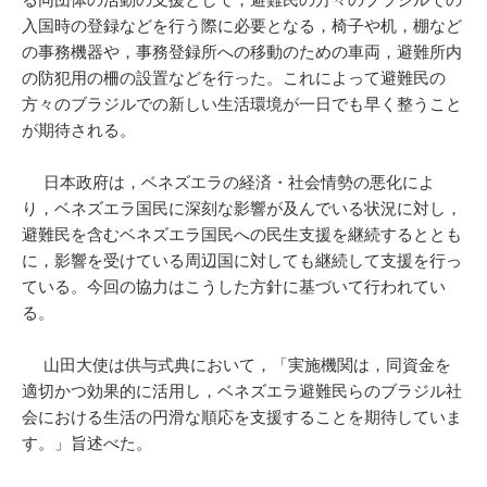
る同団体の活動の支援として，避難民の方々のブラジルでの
入国時の登録などを行う際に必要となる，椅子や机，棚など
の事務機器や，事務登録所への移動のための車両，避難所内
の防犯用の柵の設置などを行った。これによって避難民の
方々のブラジルでの新しい生活環境が一日でも早く整うこと
が期待される。
日本政府は，ベネズエラの経済・社会情勢の悪化によ
り，ベネズエラ国民に深刻な影響が及んでいる状況に対し，
避難民を含むベネズエラ国民への民生支援を継続するととも
に，影響を受けている周辺国に対しても継続して支援を行っ
ている。今回の協力はこうした方針に基づいて行われてい
る。
山田大使は供与式典において，「実施機関は，同資金を
適切かつ効果的に活用し，ベネズエラ避難民らのブラジル社
会における生活の円滑な順応を支援することを期待していま
す。」旨述べた。