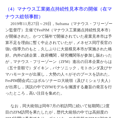
（4）マナウス工業拠点持続性見本市の開催（在マ
ナウス総領事館）
2019年11月27日～29日，Suframa（マナウス・フリーゾー
ン監督庁）主催でFesPIM（マナウス工業拠点持続性見本市）
が開催された。かつて隔年で開催されていた産業見本市は予
算不足を理由に暫く中止されていたが，メネゼス同庁長官の
強い指導力のもと，久しぶりに大規模見本市が実施された格
好。内外の諸企業，政府機関，研究機関等が参加し賑わった
が，マナウス・フリーゾーン（ZFM）進出の日本企業からは
（五十音順で）ダイキン，パナソニック，モトホンダ及びヤ
マハモーターが出展し，大勢の人々がそのブースを訪れた。
FesPIM開会式にはボルソナーロ大統領（及びミシェリ夫人）
が出席し，演説の中でZFMモデルを擁護する趣旨の発言を行
ったところ，高い注目を集めた。
なお，同大統領は同年7月の初訪問に続いて短期間に2度
目のZFM訪問を果たしたが，歴代大統領の中では高頻度の