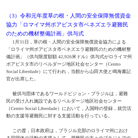
（3）令和元年度草の根・人間の安全保障無償資金
協力「ロマイマ州ボアビスタ市ベネズエラ避難民
のための機材整備計画」供与式
1月31日，草の根・人間の安全保障無償資金協力による
「ロライマ州ボアビスタ市ベネズエラ避難民のための機材整
備計画」（供与限度額額 42,926米ドル）供与式がロライマ州
ボアビスタ市のリベルダージ地区社会センター（Centro
Social Liberdade）にて行われ，当館から山田大使と鳴海書記
官が出席した。
被供与団体であるワールドビジョン・ブラジルは，避難
民の受け入れ施設であるリベルダージ地区社会センター
（Centro Social Liberdade）において，入国時の登録，就労活
動の支援等避難民に対する支援活動を行っている。
この度，日本政府は，ブラジル北部のロライマ州におけ