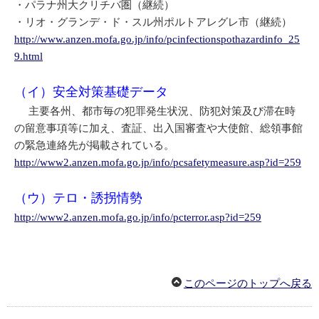
・パラナ州大クリチバ圏（継続）
・リオ・グランデ・ド・スル州ポルトアレグレ市（継続）
http://www.anzen.mofa.go.jp/info/pcinfectionspothazardinfo_25
9.html
（イ）安全対策基礎データ
主要各州、都市毎の犯罪発生状況、防犯対策及び滞在時
の留意事項等に加え、査証、出入国審査や大使館、総領事館
の緊急連絡先が掲載されている。
http://www2.anzen.mofa.go.jp/info/pcsafetymeasure.asp?id=259
（ウ）テロ・誘拐情勢
http://www2.anzen.mofa.go.jp/info/pcterror.asp?id=259
このページのトップへ戻る