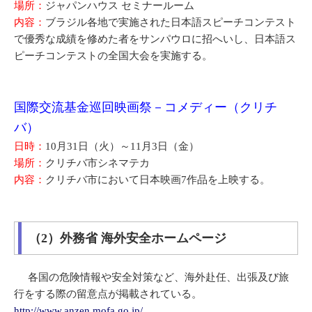
場所：
ジャパンハウス セミナールーム
内容：
ブラジル各地で実施された日本語スピーチコンテスト
で優秀な成績を修めた者をサンパウロに招へいし、日本語ス
ピーチコンテストの全国大会を実施する。
国際交流基金巡回映画祭－コメディー（クリチ
バ）
日時：
10月31日（火）～11月3日（金）
場所：
クリチバ市シネマテカ
内容：
クリチバ市において日本映画7作品を上映する。
（2）外務省 海外安全ホームページ
各国の危険情報や安全対策など、海外赴任、出張及び旅
行をする際の留意点が掲載されている。
http://www.anzen.mofa.go.jp/