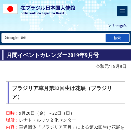
在ブラジル日本国大使館
Embaixada do Japão no Brasil
Português
検索
月間イベントカレンダー2019年9月号
令和元年9月9日
ブラジリア草月第32回生け花展（ブラジリ
ア）
日時：
9月20日（金）～22日（日）
場所：
レナト・ルッソ文化センター
内容：
華道団体「ブラジリア草月」による第32回生け花展を