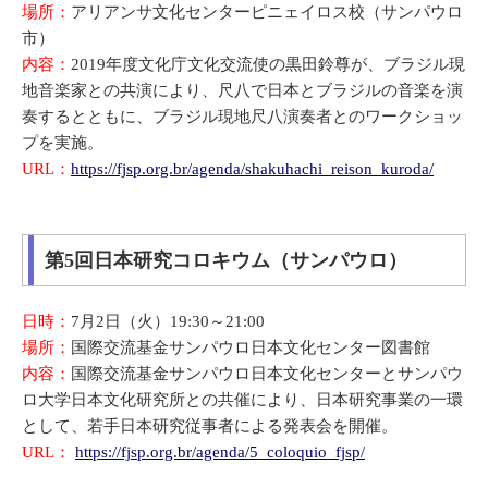
場所：
アリアンサ文化センターピニェイロス校（サンパウロ
市）
内容：
2019年度文化庁文化交流使の黒田鈴尊が、ブラジル現
地音楽家との共演により、尺八で日本とブラジルの音楽を演
奏するとともに、ブラジル現地尺八演奏者とのワークショッ
プを実施。
URL：
https://fjsp.org.br/agenda/shakuhachi_reison_kuroda/
第5回日本研究コロキウム（サンパウロ）
日時：
7月2日（火）19:30～21:00
場所：
国際交流基金サンパウロ日本文化センター図書館
内容：
国際交流基金サンパウロ日本文化センターとサンパウ
ロ大学日本文化研究所との共催により、日本研究事業の一環
として、若手日本研究従事者による発表会を開催。
URL：
https://fjsp.org.br/agenda/5_coloquio_fjsp/