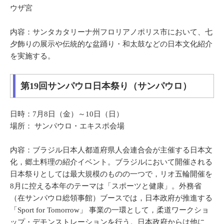
ウザ宮
内容：サンタカタリーナ州フロリアノポリス市において、七
夕飾りの展示や伝統的な盆踊り・和太鼓などの日本文化紹介
を実施する。
第19回サンパウロ日本祭り（サンパウロ）
日時：7月8日（金）～10日（日）
場所： サンパウロ・エキスポ会場
内容：ブラジル日本人都道府県人会連合会が主催する日本文
化，郷土料理の紹介イベント。ブラジルにおいて開催される
日本祭りとしては最大規模のものの一つで，リオ五輪開催を
8月に控える本年のテーマは「スポーツと健康」。外務省
（在サンパウロ総領事館）ブースでは，日本政府が推進する
「Sport for Tomorrow」 事業の一環として，柔道ワークショ
ップ・デモンストレーションを行う。日本政府からは他に