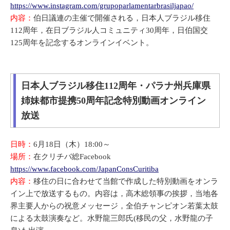
https://www.instagram.com/grupoparlamentarbrasiljapao/
内容：
伯日議連の主催で開催される，日本人ブラジル移住
112周年，在日ブラジル人コミュニティ30周年，日伯国交
125周年を記念するオンラインイベント。
日本人ブラジル移住112周年・パラナ州兵庫県
姉妹都市提携50周年記念特別動画オンライン
放送
日時：
6月18日（木）18:00～
場所：
在クリチバ総Facebook
https://www.facebook.com/JapanConsCuritiba
内容：
移住の日に合わせて当館で作成した特別動画をオンラ
イン上で放送するもの。内容は，高木総領事の挨拶，当地各
界主要人からの祝意メッセージ，全伯チャンピオン若葉太鼓
による太鼓演奏など。水野龍三郎氏(移民の父，水野龍の子