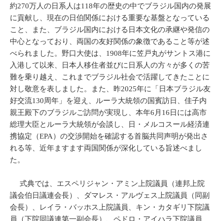
約270万人の日系人は118年の歴史の中でブラジル国内の発展
に貢献し、現在の日伯関係における重要な基盤となっている
こと、また、ブラジル国内における日本文化の承継や発信の
中心となっており、両国の友好関係の象徴であること等が述
べられました。野口大使は、1908年に笠戸丸がサントス港に
入港して以来、日本人移住者並びに日系人の方々が多くの苦
難を乗り越え、これまでブラジル社会で活躍してきたことに
対し敬意を表しました。また、昨2025年に「日本ブラジル友
好交流130周年」を迎え、ルーラ大統領の国賓訪日、佳子内
親王殿下のブラジルご訪問が実現し、本年6月16日には高市
総理大臣とルーラ大統領が会談し、日・メルコスール経済連
携協定（EPA）の交渉開始を確認する首脳共同声明が発出さ
れる等、近年ますます両国関係が深化している旨述べまし
た。
式典では、エスペリジャン・アミン上院議員（連邦上院
議会伯日議連会長）、ダマレス・アルヴェス上院議員（同副
会長）、レイラ・バッホス上院議員、キン・カタギリ下院議
員（下院同議連第一副会長）、ペドロ・アイハラ下院議員