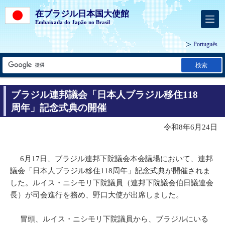
在ブラジル日本国大使館
Embaixada do Japão no Brasil
Português
検索
ブラジル連邦議会「日本人ブラジル移住118
周年」記念式典の開催
令和8年6月24日
6月17日、ブラジル連邦下院議会本会議場において、連邦
議会「日本人ブラジル移住118周年」記念式典が開催されま
した。ルイス・ニシモリ下院議員（連邦下院議会伯日議連会
長）が司会進行を務め、野口大使が出席しました。
冒頭、ルイス・ニシモリ下院議員から、ブラジルにいる