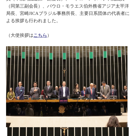
（同第三副会長）、パウロ・モラエス伯外務省アジア太平洋
局長、宮崎JICAブラジル事務所長、主要日系団体の代表者に
よる挨拶も行われました。
（大使挨拶は
こちら
）