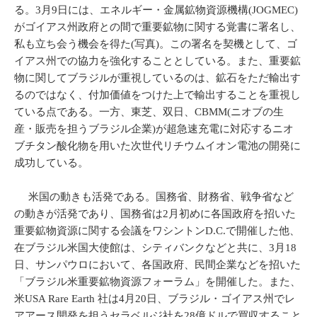
る。3月9日には、エネルギー・金属鉱物資源機構(JOGMEC)
がゴイアス州政府との間で重要鉱物に関する覚書に署名し、
私も立ち会う機会を得た(写真)。この署名を契機として、ゴ
イアス州での協力を強化することとしている。また、重要鉱
物に関してブラジルが重視しているのは、鉱石をただ輸出す
るのではなく、付加価値をつけた上で輸出することを重視し
ている点である。一方、東芝、双日、CBMM(ニオブの生
産・販売を担うブラジル企業)が超急速充電に対応するニオ
ブチタン酸化物を用いた次世代リチウムイオン電池の開発に
成功している。
米国の動きも活発である。国務省、財務省、戦争省など
の動きが活発であり、国務省は2月初めに各国政府を招いた
重要鉱物資源に関する会議をワシントンD.C.で開催した他、
在ブラジル米国大使館は、シティバンクなどと共に、3月18
日、サンパウロにおいて、各国政府、民間企業などを招いた
「ブラジル米重要鉱物資源フォーラム」を開催した。また、
米USA Rare Earth 社は4月20日、ブラジル・ゴイアス州でレ
アアース開発を担うセラベルジ社を28億ドルで買収すること