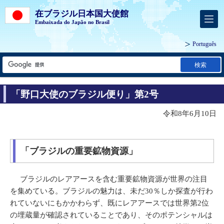
在ブラジル日本国大使館
Embaixada do Japão no Brasil
Português
検索
「野口大使のブラジル便り」第2号
令和8年6月10日
「ブラジルの重要鉱物資源」
ブラジルのレアアースを含む重要鉱物資源が世界の注目
を集めている。ブラジルの魅力は、未だ30％しか探査が行わ
れていないにもかかわらず、既にレアアースでは世界第2位
の埋蔵量が確認されていることであり、そのポテンシャルは