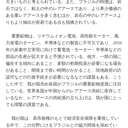
大きいものと考えられている。また、ブラジルの特徴は、岩
石ではなく、粘土の中のレアアースであり、より希少価値の
ある重レアアースを多く含むほか、岩石の中のレアアースよ
りもより抽出が容易である点も指摘されている。
重要鉱物は、リチウムイオン電池、高性能モーター、風
力発電のタービン、半導体などの製造に不可欠であり、2050
年の炭素中立実現に向けて蓄電池・モーター・半導体などの
部品の生産が拡大すると予測されている。他方、一部の国に
偏在する傾向にあること、多額の初期投資が必要になる場合
があること、開発まで長い時間がかかること、現地政府の許
認可などの行政手続きが必要になるなどの課題もある。こう
した中で、我が国含め各国がブラジルの重要鉱物資源に注目
している。世界各国が中国からのレアアース供給に依存して
いるなか、レアアースの供給源の立ち上げは、我が国にとっ
ても喫緊の課題である。
我が国は、高市政権のもとで経済安全保障を重視してい
る中で、この分野にけるブラジルとの協力関係を深めてい