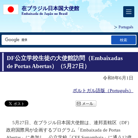
在ブラジル日本国大使館
Embaixada do Japão no Brasil
Português
検索
DF公立学校生徒の大使館訪問（Embaixadas
de Portas Abertas）（5月27日）
令和8年6月1日
ポルトガル語版（Português）
5月27日、在ブラジル日本国大使館は、連邦直轄区（DF）
政府国際局が企画するプログラム「Embaixada de Portas
Abertas」に参加し、公立学校「CEF Samambaia」に通う12歳