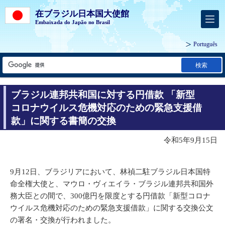
在ブラジル日本国大使館
Embaixada do Japão no Brasil
Português
検索
ブラジル連邦共和国に対する円借款 「新型
コロナウイルス危機対応のための緊急支援借
款」に関する書簡の交換
令和5年9月15日
9月12日、ブラジリアにおいて、林禎二駐ブラジル日本国特
命全権大使と、マウロ・ヴィエイラ・ブラジル連邦共和国外
務大臣との間で、300億円を限度とする円借款「新型コロナ
ウイルス危機対応のための緊急支援借款」に関する交換公文
の署名・交換が行われました。