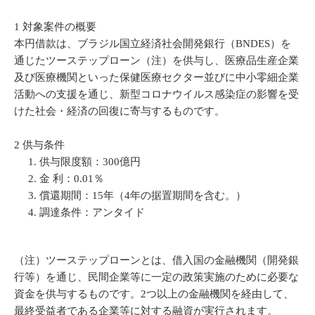
1 対象案件の概要
本円借款は、ブラジル国立経済社会開発銀行（BNDES）を
通じたツーステップローン（注）を供与し、医療品生産企業
及び医療機関といった保健医療セクター並びに中小零細企業
活動への支援を通じ、新型コロナウイルス感染症の影響を受
けた社会・経済の回復に寄与するものです。
2 供与条件
供与限度額：300億円
金 利：0.01％
償還期間：15年（4年の据置期間を含む。）
調達条件：アンタイド
（注）ツーステップローンとは、借入国の金融機関（開発銀
行等）を通じ、民間企業等に一定の政策実施のために必要な
資金を供与するものです。2つ以上の金融機関を経由して、
最終受益者である企業等に対する融資が実行されます。