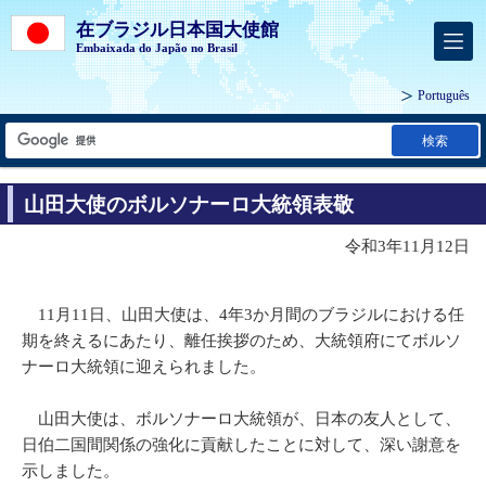
在ブラジル日本国大使館
Embaixada do Japão no Brasil
Português
検索
山田大使のボルソナーロ大統領表敬
令和3年11月12日
11月11日、山田大使は、4年3か月間のブラジルにおける任
期を終えるにあたり、離任挨拶のため、大統領府にてボルソ
ナーロ大統領に迎えられました。
山田大使は、ボルソナーロ大統領が、日本の友人として、
日伯二国間関係の強化に貢献したことに対して、深い謝意を
示しました。