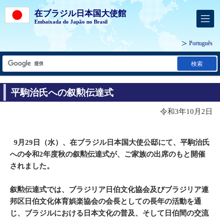
在ブラジル日本国大使館
Embaixada do Japão no Brasil
Português
検索
平駒治氏への叙勲伝達式
令和3年10月2日
9月29日（水）、在ブラジル日本国大使公邸にて、平駒治氏
への令和2年度秋の叙勲伝達式が、ご家族の出席のもと開催
されました。
叙勲伝達式では、ブラジリア日伯文化協会及びブラジリア連
邦区日伯文化体育娯楽協会の会長としての長年の活動を通
じ、ブラジルにおける日本文化の普及、そして日伯間の交流