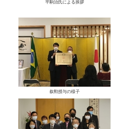
平駒治氏による挨拶
叙勲授与の様子