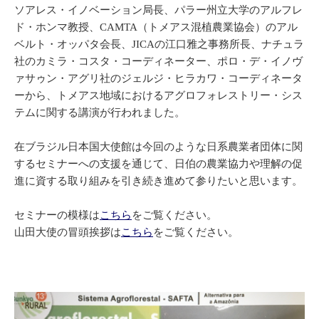
ソアレス・イノベーション局長、パラー州立大学のアルフレ
ド・ホンマ教授、CAMTA（トメアス混植農業協会）のアル
ベルト・オッパタ会長、JICAの江口雅之事務所長、ナチュラ
社のカミラ・コスタ・コーディネーター、ポロ・デ・イノヴ
ァサゥン・アグリ社のジェルジ・ヒラカワ・コーディネータ
ーから、トメアス地域におけるアグロフォレストリー・シス
テムに関する講演が行われました。
在ブラジル日本国大使館は今回のような日系農業者団体に関
するセミナーへの支援を通じて、日伯の農業協力や理解の促
進に資する取り組みを引き続き進めて参りたいと思います。
セミナーの模様は
こちら
をご覧ください。
山田大使の冒頭挨拶は
こちら
をご覧ください。