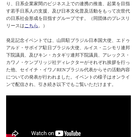
り、日系企業家間のビジネス上での連携の推進、起業を目指
す若手日系人の支援、及び日本文化普及活動をもって次世代
の日系社会形成を目指すグループです。（同団体のプレスリ
リースは
こちら
。）
発足記念イベントでは、山田駐ブラジル日本国大使、エドゥ
アルド・サボイア駐日ブラジル大使、ルイス・ニシモリ連邦
下院議員、及びキン・カタギリ連邦下院議員、アレックス・
カワノ・ケンブリッジ社ディレクターがそれぞれ挨拶を行っ
た他、セイイチ・イワノRENブラジル代表からその活動内容
についての発表が行われました。イベントの様子はオンライ
ンで配信され、引き続き以下でもご覧いただけます。