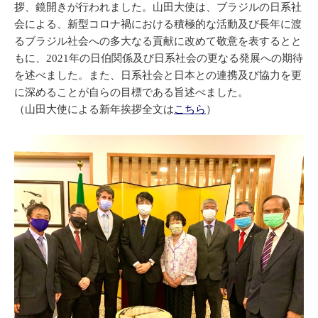
拶、鏡開きが行われました。山田大使は、ブラジルの日系社
会による、新型コロナ禍における積極的な活動及び長年に渡
るブラジル社会への多大なる貢献に改めて敬意を表するとと
もに、2021年の日伯関係及び日系社会の更なる発展への期待
を述べました。また、日系社会と日本との連携及び協力を更
に深めることが自らの目標である旨述べました。
（山田大使による新年挨拶全文は
こちら
）