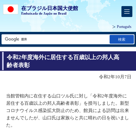
在ブラジル日本国大使館
Embaixada do Japão no Brasil
Português
検索
令和2年度海外に居住する百歳以上の邦人高
齢者表彰
令和2年10月7日
当館管轄内に在住する山口ツル氏に対し「令和2年度海外に
居住する百歳以上の邦人高齢者表彰」を授与しました。新型
コロナウイルス感染拡大防止のため、館員による訪問は出来
ませんでしたが、山口氏は家族らと共に晴れの日を祝いまし
た。