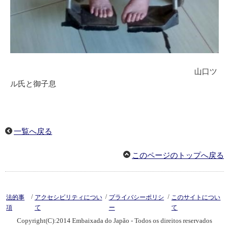
山口ツ
ル氏と御子息
一覧へ戻る
このページのトップへ戻る
/
/
/
法的事
アクセシビリティについ
プライバシーポリシ
このサイトについ
項
て
ー
て
Copyright(C):2014 Embaixada do Japão - Todos os direitos reservados