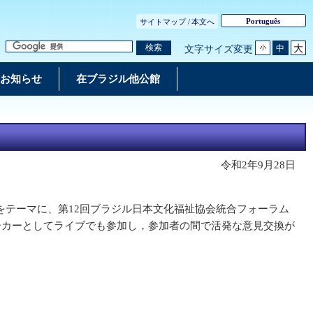
Português
サイトマップ /
本文へ
大
検索
中
文字サイズ変更
小
お知らせ
在ブラジル他公館
令和2年9月28日
テーマに、第12回ブラジル日本文化福祉協会統合フォーラム
ーカーとしてライブでも参加し，参加者の間で活発な意見交換が