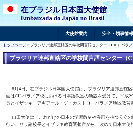
在ブラジル日本国大使館
Embaixada do Japão no Brasil
大使館案内
安全・領事情
トップページ
> ブラジリア連邦直轄区の学校間言語センター（CIL）パラ
ブラジリア連邦直轄区の学校間言語センター（C
8月4日、在ブラジル日本国大使館は、ブラジリア連邦直轄区
画はCILパラノア校における日本語教室の新設を受けて、平成
長とイザッキ・アギアール・ジ・カストロ・パラノア地区教育
山田大使は「これだけの日本の学習教材や漫画を持つ公立の教
行い、サラ副校長とイザッキ教育調整官から、改めて日本大使