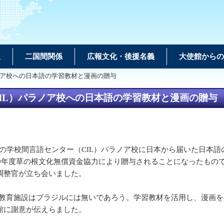
報
二国間関係
広報文化・後援名義
大使館からの
ノア校への日本語の学習教材と漫画の贈与
IL）パラノア校への日本語の学習教材と漫画の贈与
の学校間言語センター（CIL）パラノア校に日本から届いた日本語
29年度草の根文化無償資金協力により贈与されることになったも
調整官が立ち会いました。
育施設はブラジルには無いであろう。学習教材を活用し、漫画を
館に謝意が伝えらました。