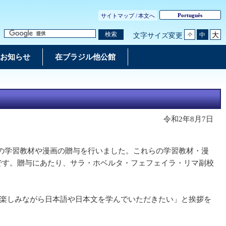
Português
サイトマップ /
本文へ
大
検索
中
文字サイズ変更
小
お知らせ
在ブラジル他公館
令和2年8月7日
の学習教材や漫画の贈与を行いました。これらの学習教材・漫
のです。贈与にあたり、サラ・ホベルタ・フェフェイラ・リマ副校
楽しみながら日本語や日本文を学んでいただきたい」と挨拶を