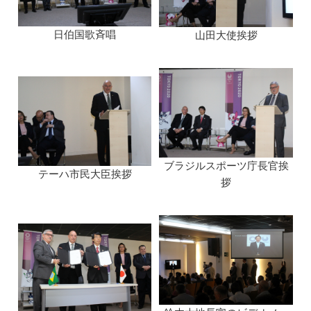
日伯国歌斉唱
山田大使挨拶
ブラジルスポーツ庁長官挨
テーハ市民大臣挨拶
拶