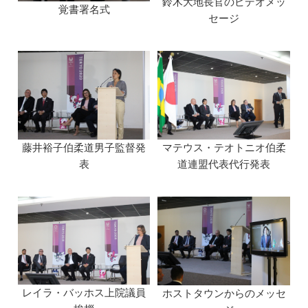
鈴木大地長官のビデオメッ
覚書署名式
セージ
藤井裕子伯柔道男子監督発
マテウス・テオトニオ伯柔
表
道連盟代表代行発表
レイラ・バッホス上院議員
ホストタウンからのメッセ