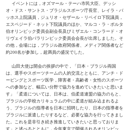
イベントには，オズマール・テーハ市民大臣、デッシ
オ・ドス・サントス・ブラジルスポーツ庁長官、レイラ・バ
ッホス上院議員，ジュリオ・セザール・リベイロ下院議員，
エスペジード・ネット下院議員のほか、マルコ・ラ・ポルタ
伯オリンピック委員会副会長及びミザエル・コンラード・オ
リヴェイラ伯パラリンピック委員会会長が出席しました。そ
の他，会場には，ブラジル政府関係者、メディア関係者など
約200名が参加し，超満員の盛況でした。
山田大使は開会の挨拶の中で，「日本・ブラジル両国
は、選手やスポーツチームの人的交流とともに、アンチ・ド
ーピングとスポーツ医学，障害者・高齢者・女性のスポーツ
への参加など、幅広い分野で協力を進めていきたいと思いま
す」「柔道については、日本は、伯柔道連盟の協力のもと、
ブラジルの学校カリキュラムの中に柔道が組み込まれるよ
う、ブラジルの指導者を日本に招聘したり、日本の指導者を
ブラジルに派遣したりするなど、必要な協力を行ってきまし
た。これを是非引き続き推進していきたいと思っておりま
す」と述べるとともに，今年東京で開催されるオリンピッ