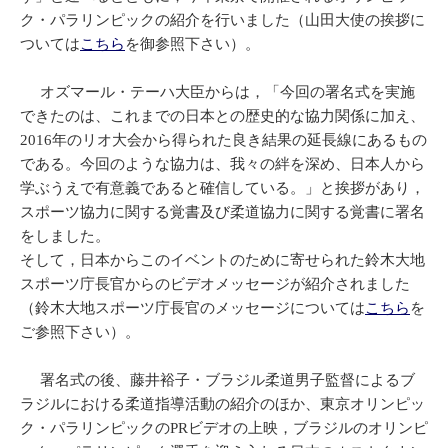
ク・パラリンピックの紹介を行いました（山田大使の挨拶に
ついては
こちら
を御参照下さい）。
オズマール・テーハ大臣からは，「今回の署名式を実施
できたのは、これまでの日本との歴史的な協力関係に加え、
2016年のリオ大会から得られた良き結果の延長線にあるもの
である。今回のような協力は、我々の絆を深め、日本人から
学ぶうえで有意義であると確信している。」と挨拶があり，
スポーツ協力に関する覚書及び柔道協力に関する覚書に署名
をしました。
そして，日本からこのイベントのために寄せられた鈴木大地
スポーツ庁長官からのビデオメッセージが紹介されました
（鈴木大地スポーツ庁長官のメッセージについては
こちら
を
ご参照下さい）。
署名式の後、藤井裕子・ブラジル柔道男子監督によるブ
ラジルにおける柔道指導活動の紹介のほか、東京オリンピッ
ク・パラリンピックのPRビデオの上映，ブラジルのオリンピ