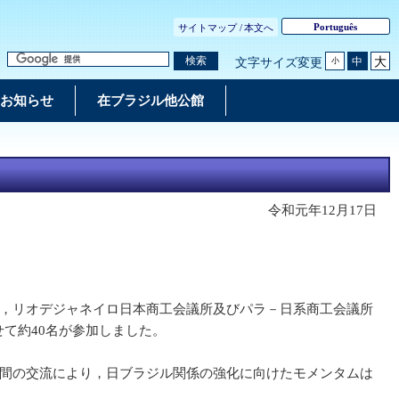
Português
サイトマップ /
本文へ
大
検索
中
文字サイズ変更
小
お知らせ
在ブラジル他公館
令和元年12月17日
，リオデジャネイロ日本商工会議所及びパラ－日系商工会議所
せて約40名が参加しました。
間の交流により，日ブラジル関係の強化に向けたモメンタムは