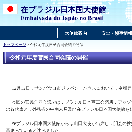
在ブラジル日本国大使館
Embaixada do Japão no Brasil
大使館案内
安全・領事情
トップページ
> 令和元年度官民合同会議の開催
令和元年度官民合同会議の開催
12月12日，サンパウロ市ジャパン・ハウスにおいて，令和
今回の官民合同会議では，ブラジル日本商工会議所，アマゾナ
の各代表と，外務省の中南米局及び在ブラジル日本国大使館を始めと
在ブラジル日本国大使館からは山田大使が出席し，開会の挨拶
高まっていると述べました。