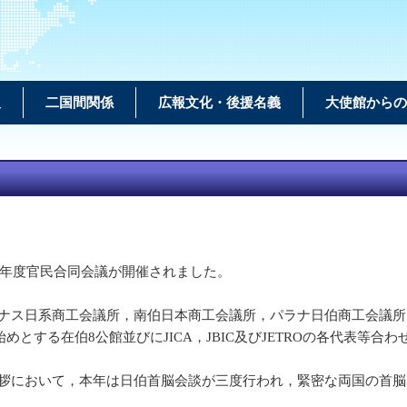
報
二国間関係
広報文化・後援名義
大使館からの
元年度官民合同会議が開催されました。
ス日系商工会議所，南伯日本商工会議所，パラナ日伯商工会議所
する在伯8公館並びにJICA，JBIC及びJETROの各代表等合わ
において，本年は日伯首脳会談が三度行われ，緊密な両国の首脳