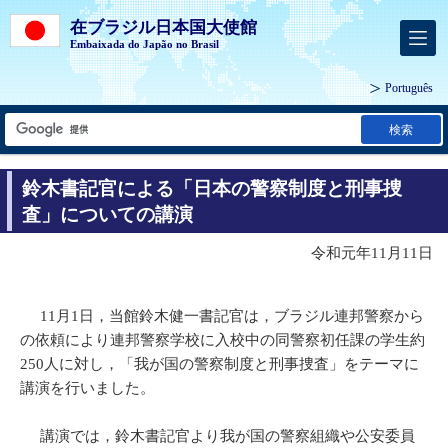
在ブラジル日本国大使館
Embaixada do Japão no Brasil
Português
検索
鈴木書記官による「日本の警察制度と刑事捜
査」についての講演
令和元年11月11日
11月1日，当館鈴木健一書記官は，ブラジル連邦警察から
の依頼により連邦警察学校に入校中の同警察初任課の学生約
250人に対し，「我が国の警察制度と刑事捜査」をテーマに
講演を行いました。
講演では，鈴木書記官より我が国の警察組織や公安委員