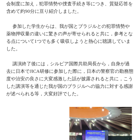
会制度に加え，犯罪情勢や捜査手続き等につき、質疑応答を
含めて約90分に亘り紹介しました。
参加した学生からは、我が国とブラジルとの犯罪情勢や
薬物押収量の違いに驚きの声が寄せられると共に，参考とな
る点について1つでも多く吸収しようと熱心に聴講していま
した。
講演終了後には，シルビア国際共助局長から，自身が過
去に日本でJICA研修に参加した際に，日本の警察官の勤務態
度や治安の良さに大変感激した話が披露されると共に，こう
した講演等を通じた我が国のブラジルへの協力に対する感謝
が述べられる等，大変好評でした。