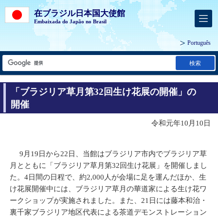
在ブラジル日本国大使館
Embaixada do Japão no Brasil
Português
検索
「ブラジリア草月第32回生け花展の開催」の
開催
令和元年10月10日
9月19日から22日、当館はブラジリア市内でブラジリア草
月とともに「ブラジリア草月第32回生け花展」を開催しまし
た。4日間の日程で、約2,000人が会場に足を運んだほか、生
け花展開催中には、ブラジリア草月の華道家による生け花ワ
ークショップが実施されました。また、21日には藤本和治・
裏千家ブラジリア地区代表による茶道デモンストレーション