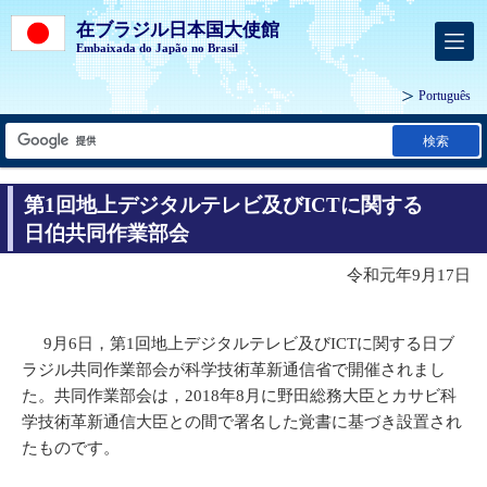
在ブラジル日本国大使館
Embaixada do Japão no Brasil
Português
検索
第1回地上デジタルテレビ及びICTに関する
日伯共同作業部会
令和元年9月17日
9月6日，第1回地上デジタルテレビ及びICTに関する日ブ
ラジル共同作業部会が科学技術革新通信省で開催されまし
た。共同作業部会は，2018年8月に野田総務大臣とカサビ科
学技術革新通信大臣との間で署名した覚書に基づき設置され
たものです。