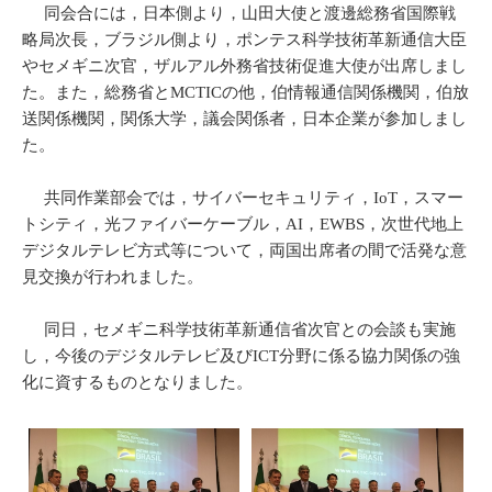
同会合には，日本側より，山田大使と渡邊総務省国際戦
略局次長，ブラジル側より，ポンテス科学技術革新通信大臣
やセメギニ次官，ザルアル外務省技術促進大使が出席しまし
た。また，総務省とMCTICの他，伯情報通信関係機関，伯放
送関係機関，関係大学，議会関係者，日本企業が参加しまし
た。
共同作業部会では，サイバーセキュリティ，IoT，スマー
トシティ，光ファイバーケーブル，AI，EWBS，次世代地上
デジタルテレビ方式等について，両国出席者の間で活発な意
見交換が行われました。
同日，セメギニ科学技術革新通信省次官との会談も実施
し，今後のデジタルテレビ及びICT分野に係る協力関係の強
化に資するものとなりました。