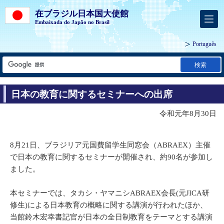
在ブラジル日本国大使館
Embaixada do Japão no Brasil
Português
検索
日本の教育に関するセミナーへの出席
令和元年8月30日
8月21日、ブラジリア元国費留学生同窓会（ABRAEX）主催
で日本の教育に関するセミナーが開催され、約90名が参加し
ました。
本セミナーでは、タカシ・ヤマニシABRAEX会長(元JICA研
修生)による日本教育の概略に関する講演が行われたほか、
当館鈴木宏幸書記官が日本の全日制教育をテーマとする講演