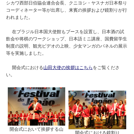
シカワ西部日伯協会連合会長、クニヨシ・ヤスナガ日本祭り
コーディネーター等が出席し、来賓の挨拶および鏡割りが行
われました。
在ブラジル日本国大使館もブースを設置し、日本酒の試
飲会や将棋のワークショップ、日本語ミニ講座、国費留学生
制度の説明、観光ビデオの上映、少女マンガのパネルの展示
等を実施しました。
開会式における
山田大使の挨拶はこちら
をご覧くださ
い。
開会式において挨拶する山
開会式における鏡割り