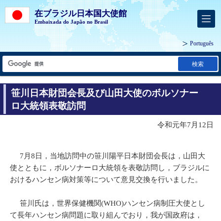
在ブラジル日本国大使館
Embaixada do Japão no Brasil
Português
検索
笹川日本財団会長及び山田大使のボルソナー
ロ大統領表敬訪問
令和元年7月12日
7月8日，当地訪問中の笹川陽平日本財団会長は，山田大
使とともに，ボルソナーロ大統領を表敬訪問し，ブラジルに
おけるハンセン病対策等について意見交換を行いました。
笹川氏は，世界保健機関(WHO)ハンセン病制圧大使とし
て長年ハンセン病問題に取り組んでおり，我が国政府は，