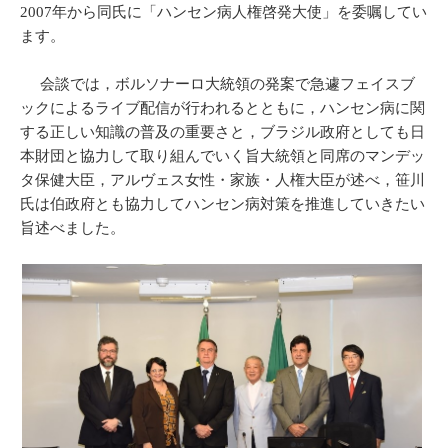
2007年から同氏に「ハンセン病人権啓発大使」を委嘱してい
ます。
会談では，ボルソナーロ大統領の発案で急遽フェイスブ
ックによるライブ配信が行われるとともに，ハンセン病に関
する正しい知識の普及の重要さと，ブラジル政府としても日
本財団と協力して取り組んでいく旨大統領と同席のマンデッ
タ保健大臣，アルヴェス女性・家族・人権大臣が述べ，笹川
氏は伯政府とも協力してハンセン病対策を推進していきたい
旨述べました。