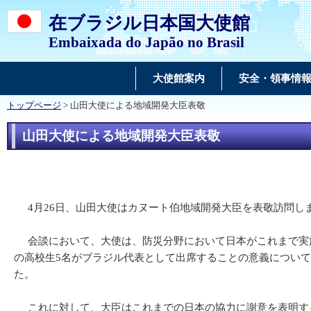
在ブラジル日本国大使館
Embaixada do Japão no Brasil
大使館案内
安全・領事情
トップページ
> 山田大使による地域開発大臣表敬
山田大使による地域開発大臣表敬
4月26日、山田大使はカヌート伯地域開発大臣を表敬訪問し
会談において、大使は、防災分野において日本がこれまで実施
の高校生5名がブラジル代表として出席することの意義につい
た。
これに対して、大臣はこれまでの日本の協力に謝意を表明する