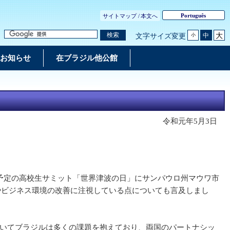
Português
サイトマップ /
本文へ
大
検索
中
文字サイズ変更
小
お知らせ
在ブラジル他公館
令和元年5月3日
予定の高校生サミット「世界津波の日」にサンパウロ州マウワ市
やビジネス環境の改善に注視している点についても言及しまし
いてブラジルは多くの課題を抱えており、両国のパートナシッ