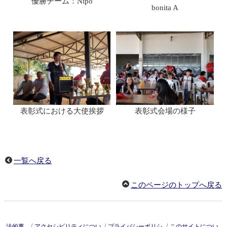
優勝チーム：Nipo
bonita A
表彰式会場の様子
表彰式における大使挨拶
一覧へ戻る
このページのトップへ戻る
/
/
/
法的事
アクセシビリティについ
プライバシーポリシ
このサイトについ