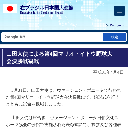
在ブラジル日本国大使館
Embaixada do Japão no Brasil
Português
検索
山田大使による第4回マリオ・イトウ野球大
会決勝戦観戦
平成31年4月4日
3月31日、山田大使は、ヴァージェン・ボニータで行われ
た第4回マリオ・イトウ野球大会決勝戦にて、始球式を行う
とともに試合を観戦しました。
山田大使は試合後、ヴァージェン・ボニータ日伯文化ス
ポーツ協会の会館で実施された表彰式にて、挨拶及び各種表