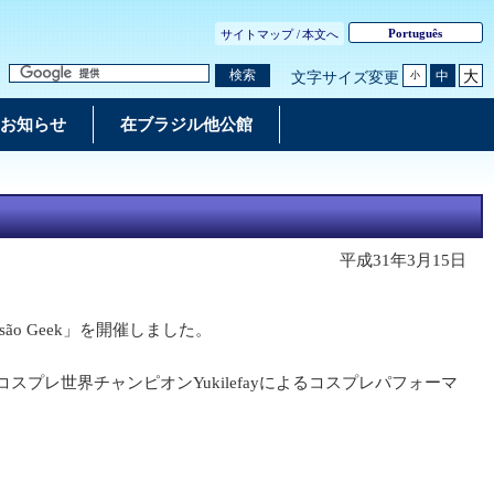
Português
サイトマップ /
本文へ
大
検索
中
文字サイズ変更
小
お知らせ
在ブラジル他公館
平成31年3月15日
o Geek」を開催しました。
レ世界チャンピオンYukilefayによるコスプレパフォーマ