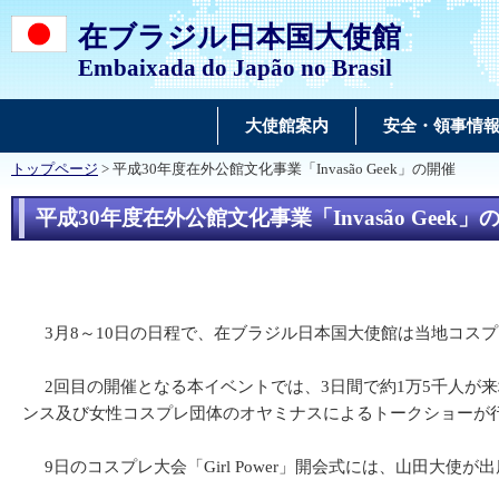
在ブラジル日本国大使館
Embaixada do Japão no Brasil
大使館案内
安全・領事情
トップページ
> 平成30年度在外公館文化事業「Invasão Geek」の開催
平成30年度在外公館文化事業「Invasão Geek」
3月8～10日の日程で、在ブラジル日本国大使館は当地コスプレ振
2回目の開催となる本イベントでは、3日間で約1万5千人が来場
ンス及び女性コスプレ団体のオヤミナスによるトークショーが
9日のコスプレ大会「Girl Power」開会式には、山田大使