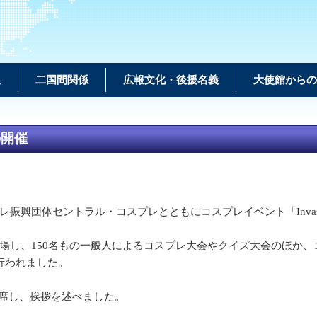
報
二国間関係
広報文化・後援名義
大使館からの
の開催
興団体セントラル・コスプレとともにコスプレイベント「Invasã
し、150名もの一般人によるコスプレ大会やクイズ大会のほか、コスプ
行われました。
が出席し、挨拶を述べました。