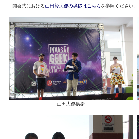
開会式における
山田彰大使の挨拶はこちら
を参照ください。
山田大使挨拶