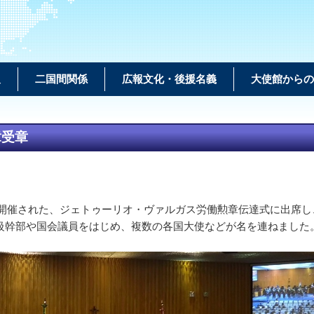
報
二国間関係
広報文化・後援名義
大使館からの
章受章
て開催された、ジェトゥーリオ・ヴァルガス労働勲章伝達式に出席
級幹部や国会議員をはじめ、複数の各国大使などが名を連ねました