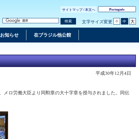
Português
サイトマップ /
本文へ
大
検索
中
文字サイズ変更
小
お知らせ
在ブラジル他公館
平成30年12月4日
し、メロ労働大臣より同勲章の大十字章を授与されました。同伝
。