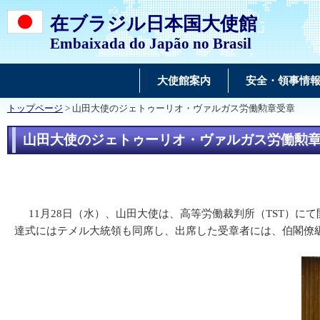
在ブラジル日本国大使館
Embaixada do Japão no Brasil
大使館案内
安全・領事情
トップページ
> 山田大使のジェトゥーリオ・ヴァルガス労働勲章受章
山田大使のジェトゥーリオ・ヴァルガス労働勲
11月28日（水）、山田大使は、高等労働裁判所（TST）に
達式にはテメル大統領も同席し、出席した受章者には、伯閣僚