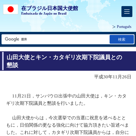
在ブラジル日本国大使館
Embaixada do Japão no Brasil
Português
検索
山田大使とキン・カタギリ次期下院議員との
懇談
平成30年11月26日
11月21日，サンパウロ出張中の山田大使は，キン・カタ
ギリ次期下院議員と懇談を行いました。
山田大使からは，今次選挙での当選に祝意を述べるとと
もに，日伯関係の更なる強化に向けて協力頂きたい旨述べま
した。これに対して，カタギリ次期下院議員からは，自分に