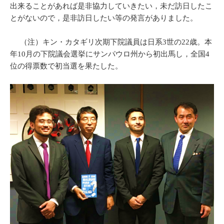
出来ることがあれば是非協力していきたい，未だ訪日したこ
とがないので，是非訪日したい等の発言がありました。
（注）キン・カタギリ次期下院議員は日系3世の22歳。本
年10月の下院議会選挙にサンパウロ州から初出馬し，全国4
位の得票数で初当選を果たした。