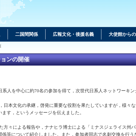
報
二国間関係
広報文化・後援名義
大使館からの
催
ションの開催
手日系人を中心に約70名の参加を得て，次世代日系人ネットワーキ
日本文化の承継，啓発に重要な役割を果たしていますが，様々な
います，というメッセージを伝えました。
方々による報告や，ナナヒラ博士による「ミナスジェライス州パ
関係等について紹介しました。また，参加者同志で名刺交換を行う