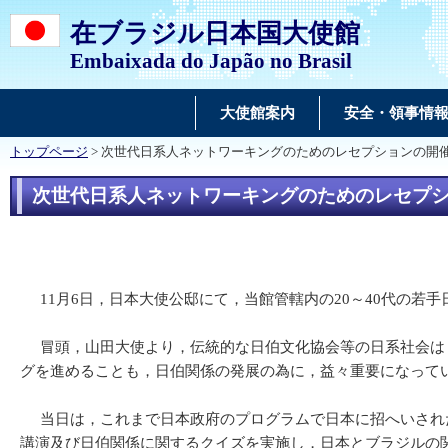
在ブラジル日本国大使館
Embaixada do Japão no Brasil
大使館案内
安全・領事情
トップページ
> 次世代日系人ネットワーキングのためのレセプションの開
次世代日系人ネットワーキングのためのレセプ
11月6日，日本大使公邸にて，当館管轄内の20～40代の若
冒頭，山田大使より，伝統的な日伯文化協会等の日系社会は，
グを進めることも，日伯関係の発展の為に，益々重要になって
当日は，これまで日本政府のプログラムで日本に招へいされた
講演及び日伯関係に関するクイズを実施し，日本とブラジルの