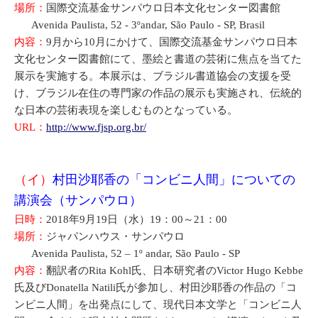
場所：
国際交流基金サンパウロ日本文化センター図書館
Avenida Paulista, 52 - 3ºandar, São Paulo - SP, Brasil
内容：
9月から10月にかけて、国際交流基金サンパウロ日本
文化センター図書館にて、墨絵と書道の芸術に焦点を当てた
展示を実施する。本展示は、ブラジル書道協会の支援を受
け、ブラジル在住の専門家の作品の展示も実施され、伝統的
な日本の芸術表現を楽しむものとなっている。
URL：
http://www.fjsp.org.br/
（イ）
村田沙耶香の「コンビニ人間」についての
講演会（サンパウロ）
日時：
2018年9月19日（水）19：00～21：00
場所：
ジャパンハウス・サンパウロ
Avenida Paulista, 52 – 1º andar, São Paulo - SP
内容：
翻訳者のRita Kohl氏、日本研究者のVictor Hugo Kebbe
氏及びDonatella Natili氏が参加し、村田沙耶香の作品の「コ
ンビニ人間」を出発点にして、現代日本文学と「コンビニ人