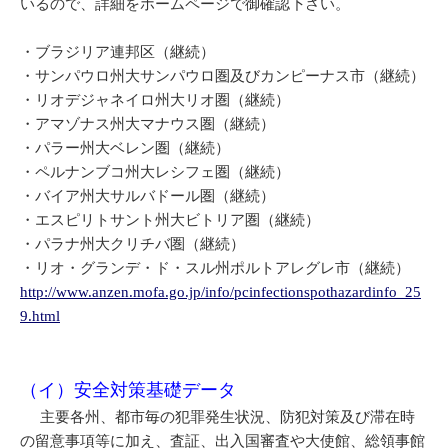
いるので、詳細をホームページで御確認下さい。
・ブラジリア連邦区（継続）
・サンパウロ州大サンパウロ圏及びカンピーナス市（継続）
・リオデジャネイロ州大リオ圏（継続）
・アマゾナス州大マナウス圏（継続）
・パラー州大ベレン圏（継続）
・ペルナンブコ州大レシフェ圏（継続）
・バイア州大サルバドール圏（継続）
・エスピリトサント州大ビトリア圏（継続）
・パラナ州大クリチバ圏（継続）
・リオ・グランデ・ド・スル州ポルトアレグレ市（継続）
http://www.anzen.mofa.go.jp/info/pcinfectionspothazardinfo_25
9.html
（イ）安全対策基礎データ
主要各州、都市毎の犯罪発生状況、防犯対策及び滞在時
の留意事項等に加え、査証、出入国審査や大使館、総領事館