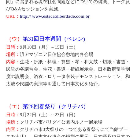
間」に含まれる現在社会問題などについての講演、トーク及
びQ&Aセッションを実施。
URL：
http:// www.estacaoliberdade.com.br
（ウ）
第31回日本週間（ベレン)
日時：
9月10日（月）～15日（土）
場所：
汎アマゾニア日伯協会敷地内各会場
内容：
生花・折紙・料理・算盤・琴・和太鼓・切紙・書道・
民謡の各講習会、生花・書道・折紙展示会、日本政府留学制
度の説明会、浴衣・ロリータ衣装デモンストレーション、和
太鼓や民謡の実演等を通して日本文化を紹介。
（エ）
第28回春祭り（クリチバ）
日時：
9月22日（土）～23日（日）
場所：
クリチバ市バリグイ公園内ルノー展示場
内容：
クリチバ市3大祭りの一つである春祭りにて当館ブー
スを出店し、日本文化遺産の模型の展示、日本語及び日本の